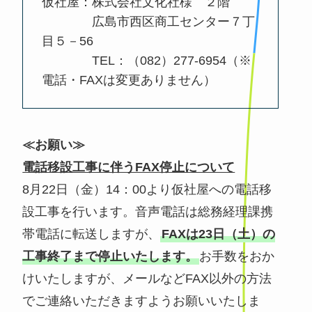
仮社屋：株式会社文化社様 ２階
広島市西区商工センター７丁
目５－56
TEL：（082）277-6954（※
電話・FAXは変更ありません）
≪お願い≫
電話移設工事に伴うFAX停止について
8月22日（金）14：00より仮社屋への電話移
設工事を行います。音声電話は総務経理課携
帯電話に転送しますが、
FAXは23日（土）の
工事終了まで停止いたします。
お手数をおか
けいたしますが、メールなどFAX以外の方法
でご連絡いただきますようお願いいたしま