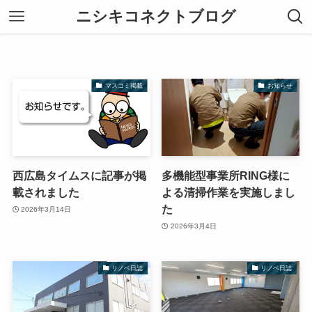
ニシキコネクトブログ
マスコミ掲載
お知らせ
西広島タイムスに記事が掲
多機能型事業所RING様に
載されました
よる清掃作業を実施しまし
た
2026年3月14日
2026年3月4日
リノベ日誌
リノベ日誌