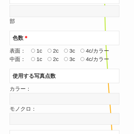
部
色数
＊
表面：
1c
2c
3c
4c/カラー
中面：
1c
2c
3c
4c/カラー
使用する写真点数
カラー：
モノクロ：