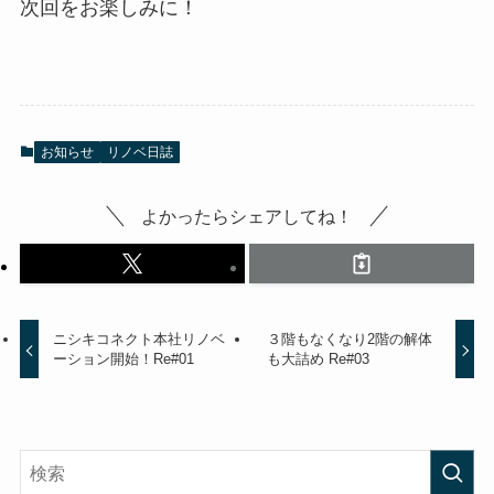
次回をお楽しみに！
お知らせ
リノベ日誌
よかったらシェアしてね！
ニシキコネクト本社リノベ
３階もなくなり2階の解体
ーション開始！Re#01
も大詰め Re#03