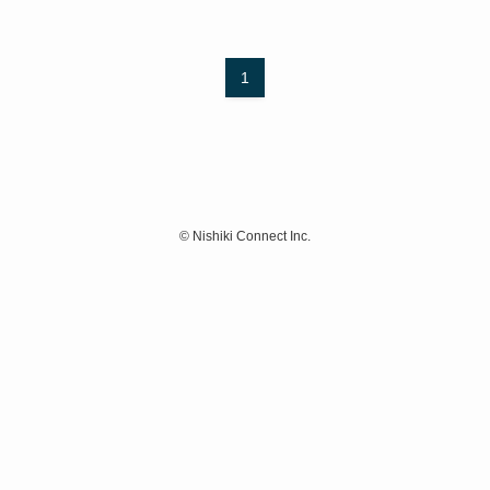
1
©
Nishiki Connect Inc.